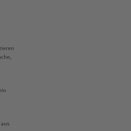
zieren
ache,
ein
 aus