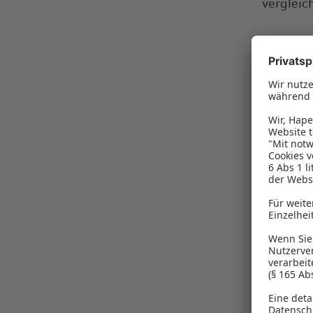
vergleic
Vorteile
Position
mehr Ver
Cultural
aus. Lan
passende
Unterne
Was m
Headhunt
ein Recr