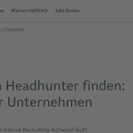
se
Warum HAPEKO
Jobs finden
: Checkliste
n Headhunter finden:
ür Unternehmen
Der interne Recruiting-Aufwand läuft