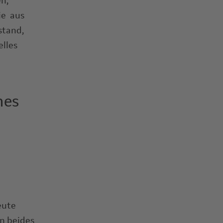
n,
ie aus
stand,
elles
nes
eute
n beides