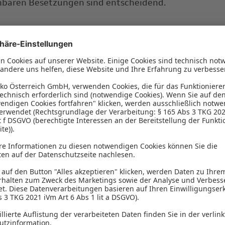
hbaren Besetzungen sind entscheidend.
 eines Exklusivmandats:
Für anspruchsvolle oder vert
en liefert ein Exklusivmandat häufig die bessere Qual
bindlichkeit.
 Fit entscheidet mit:
Fachliche Qualifikation allein rei
gfristig erfolgreiche Besetzungen entstehen erst durc
 Kombination aus Kompetenz, Persönlichkeit und
hmenskultur.
acht Headhunting eigentlich aus?
ing ist nicht dasselbe wie klassisches Recruiting. W
uiter in der Regel Stellenanzeigen schaltet, geht ein