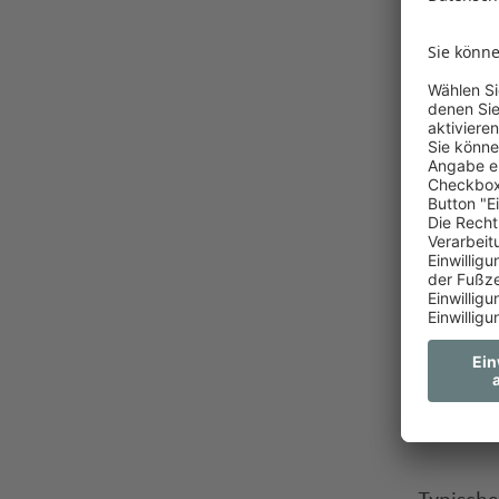
Headhunt
nicht au
Die M
Zuga
Stel
Höhe
Disk
bese
Zeit
voll