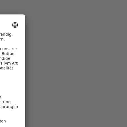
rauliche
ität und
cht nicht
h die
ährend