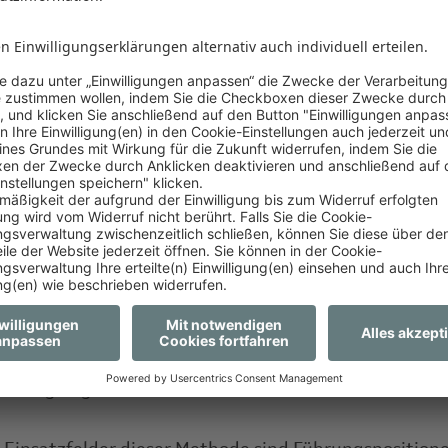
er aktiv auf potenzielle Kandidaten zu. Auch wenn d
f Jobsuche sind. Dieses Vorgehen nennt sich Direktan
ethode hat Vorteile, und zwar:
ng zu Kandidaten, die passiv am Markt sind und nie a
lenanzeige reagieren würden
re Treffsicherheit bei spezifischen Anforderungsprof
retion - besonders relevant, wenn eine Position vertr
tzt werden soll
ersparnis für das Unternehmen, das den Suchprozess
ständig abgibt