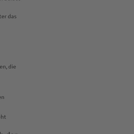
ter das
en, die
en
eht