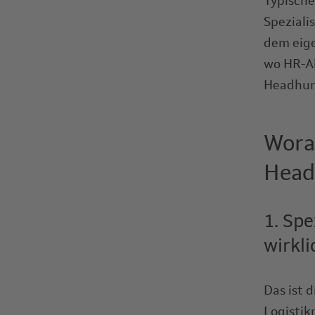
Typische
Speziali
dem eige
wo HR-Ab
Headhunt
Wora
Head
1. Sp
wirkl
Das ist 
Logistik