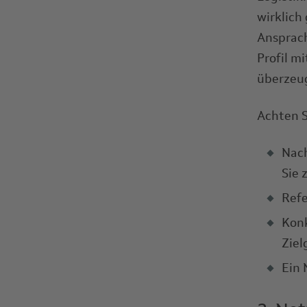
wirklich
Ansprach
Profil m
überzeu
Achten S
Nach
Sie 
Ref
Konk
Zie
Ein 