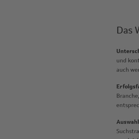
Das W
Untersch
und kont
auch wen
Erfolgsf
Branche,
entsprec
Auswahlk
Suchstr