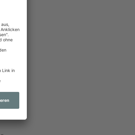
iese gar
sprache.
uf eine
ilen
aulich