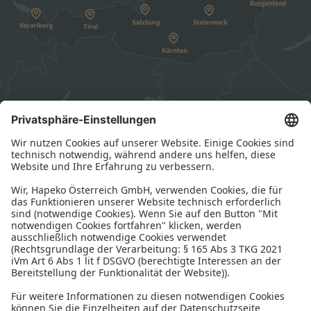
HAPEKO – Personalberatung für den Mittelstand in
Österreich
HAPEKO Österreich bietet kompetente
Personalberatung
in
Kombination mit lokaler Präsenz in ganz Österreich. Finden
Sie den
Standort
in Ihrer Nähe für
Verbindungen, die einfach
passen
.
Sie finden uns an unseren Standorten in
Salzburg
und
Wien
.