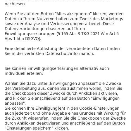
Außerdem sind wir in folgenden Bundesländern für Sie da:
Niederösterreich
,
Oberösterreich
,
Steiermark
,
Kärnten
,
Vorarlberg
,
Burgenland
und
Tirol
.
Verbindungen, die einfach passen.