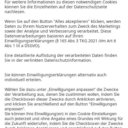
Sie finden uns an unseren Standorten in
Salzburg
und
Wien
.
Außerdem sind wir in folgenden Bundesländern für Sie da:
Niederösterreich
,
Oberösterreich
,
Steiermark
,
Kärnten
,
Vorarlberg
,
Burgenland
und
Tirol
.
Verbindungen, die einfach passen.