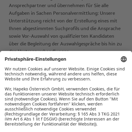
Ansprechpartner und übernehmen für Sie alle
Aufgaben in Sachen Personalvermittlung: Unsere
Unterstützung reicht von der Erstellung eines mit
Ihnen abgestimmten Suchprofils und die Ansprache
sowie Vor-Auswahl von qualifizierten Kandidaten
über die Begleitung der Auswahlgespräche bis hin zu
den Vertragsverhandlungen.
HAPEKO – Personalberatung für den Mittelstand in
Österreich
HAPEKO Österreich bietet kompetente
Personalberatung
in
Kombination mit lokaler Präsenz in ganz Österreich. Finden
Sie den
Standort
in Ihrer Nähe für
Verbindungen, die einfach
passen
.